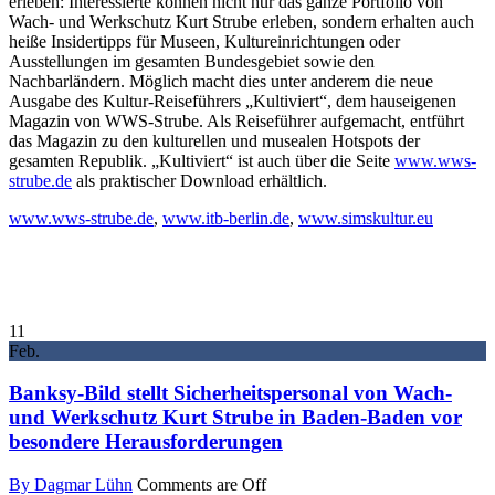
erleben: Interessierte können nicht nur das ganze Portfolio von
Wach- und Werkschutz Kurt Strube erleben, sondern erhalten auch
heiße Insidertipps für Museen, Kultureinrichtungen oder
Ausstellungen im gesamten Bundesgebiet sowie den
Nachbarländern. Möglich macht dies unter anderem die neue
Ausgabe des Kultur-Reiseführers „Kultiviert“, dem hauseigenen
Magazin von WWS-Strube. Als Reiseführer aufgemacht, entführt
das Magazin zu den kulturellen und musealen Hotspots der
gesamten Republik. „Kultiviert“ ist auch über die Seite
www.wws-
strube.de
als praktischer Download erhältlich.
www.wws-strube.de
,
www.itb-berlin.de
,
www.simskultur.eu
11
Feb.
Banksy-Bild stellt Sicherheitspersonal von Wach-
und Werkschutz Kurt Strube in Baden-Baden vor
besondere Herausforderungen
By Dagmar Lühn
Comments are Off