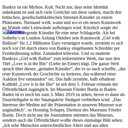
Banksy ist ein Mythos. Kult. Nicht nur, dass seine Identität
unbekannt ist und sich viele Gerüchte um diese ranken, macht den
britischen, gesellschaftskritischen Streetart-Künstler zu einem
Phänomen. Niemand weiß, wann und wo er ein neues Kunstwerk
an Wände oder Leinwände aufbringen wird. Kürzlich sorgte der
Aufsehenerregende Künstler für eine neue Schlagzeile. Als bei
Sotheby‘s in London Anfang Oktober sein Kunstwerk „Girl with
Balloon“ für 1,2 Millionen Euro versteigert wurde, zerstörte es sich
noch vor Ort durch einen von Banksy eingebauten Schredder per
Fernbedienung selbst. Zumindest teilweise. Und so mutierte
Banksys „Girl with Ballon“ zum teilzerstörten Werk, das nun den
Titel „Love is in the Bin“ (Liebe im Eimer) trägt. Die ganze Welt
sprach über diesen „genialen Künstler“, der es so auch schaffte, „das
erste Kunstwerk der Geschichte zu kreieren, das während einer
Auktion live entstanden“ sei. Das halb zerstörte, halb erhaltene
Kultbild „Love is in the Bin“ ist seit dem 5. Februar erstmals der
Öffentlichkeit zugänglich. Im Museum Frieder Burda in Baden-
Baden ist es noch bis zum 3. März 2019 zu sehen, bevor es dann als
Dauerleihgabe in der Staatsgalerie Stuttgart verbleiben wird. „Das
Interesse der Medien auf die Präsentation in unserem Museum war
unglaublich“, so Henning Schaper, Direktor des Museums Frieder
Burda. Doch nicht nur die Journalisten stürmten das Museum,
sondern auch die Öffentlichkeit wollte dieses einmalige Bild sehen.
„Ich sehe Menschen unterschiedlichen Alters und aus allen