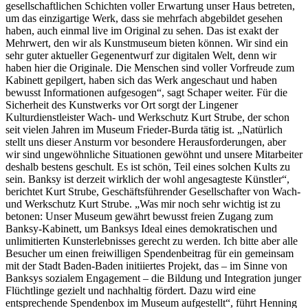
gesellschaftlichen Schichten voller Erwartung unser Haus betreten,
um das einzigartige Werk, dass sie mehrfach abgebildet gesehen
haben, auch einmal live im Original zu sehen. Das ist exakt der
Mehrwert, den wir als Kunstmuseum bieten können. Wir sind ein
sehr guter aktueller Gegenentwurf zur digitalen Welt, denn wir
haben hier die Originale. Die Menschen sind voller Vorfreude zum
Kabinett gepilgert, haben sich das Werk angeschaut und haben
bewusst Informationen aufgesogen“, sagt Schaper weiter. Für die
Sicherheit des Kunstwerks vor Ort sorgt der Lingener
Kulturdienstleister Wach- und Werkschutz Kurt Strube, der schon
seit vielen Jahren im Museum Frieder-Burda tätig ist. „Natürlich
stellt uns dieser Ansturm vor besondere Herausforderungen, aber
wir sind ungewöhnliche Situationen gewöhnt und unsere Mitarbeiter
deshalb bestens geschult. Es ist schön, Teil eines solchen Kults zu
sein. Banksy ist derzeit wirklich der wohl angesagteste Künstler“,
berichtet Kurt Strube, Geschäftsführender Gesellschafter von Wach-
und Werkschutz Kurt Strube. „Was mir noch sehr wichtig ist zu
betonen: Unser Museum gewährt bewusst freien Zugang zum
Banksy-Kabinett, um Banksys Ideal eines demokratischen und
unlimitierten Kunsterlebnisses gerecht zu werden. Ich bitte aber alle
Besucher um einen freiwilligen Spendenbeitrag für ein gemeinsam
mit der Stadt Baden-Baden initiiertes Projekt, das – im Sinne von
Banksys sozialem Engagement – die Bildung und Integration junger
Flüchtlinge gezielt und nachhaltig fördert. Dazu wird eine
entsprechende Spendenbox im Museum aufgestellt“, führt Henning