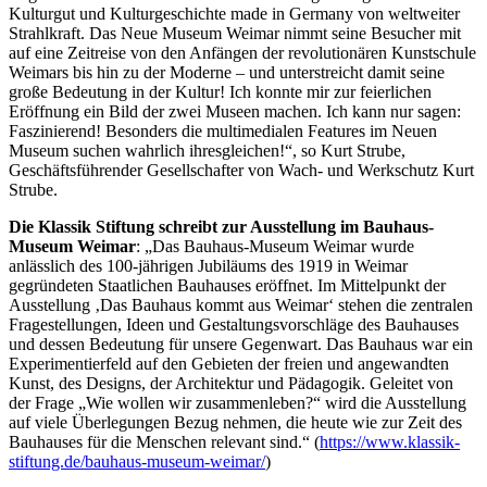
Kulturgut und Kulturgeschichte made in Germany von weltweiter
Strahlkraft. Das Neue Museum Weimar nimmt seine Besucher mit
auf eine Zeitreise von den Anfängen der revolutionären Kunstschule
Weimars bis hin zu der Moderne – und unterstreicht damit seine
große Bedeutung in der Kultur! Ich konnte mir zur feierlichen
Eröffnung ein Bild der zwei Museen machen. Ich kann nur sagen:
Faszinierend! Besonders die multimedialen Features im Neuen
Museum suchen wahrlich ihresgleichen!“, so Kurt Strube,
Geschäftsführender Gesellschafter von Wach- und Werkschutz Kurt
Strube.
Die Klassik Stiftung schreibt zur Ausstellung im
Bauhaus-
Museum Weimar
: „Das Bauhaus-Museum Weimar wurde
anlässlich des 100-jährigen Jubiläums des 1919 in Weimar
gegründeten Staatlichen Bauhauses eröffnet. Im Mittelpunkt der
Ausstellung ‚Das Bauhaus kommt aus Weimar‘ stehen die zentralen
Fragestellungen, Ideen und Gestaltungsvorschläge des Bauhauses
und dessen Bedeutung für unsere Gegenwart. Das Bauhaus war ein
Experimentierfeld auf den Gebieten der freien und angewandten
Kunst, des Designs, der Architektur und Pädagogik. Geleitet von
der Frage „Wie wollen wir zusammenleben?“ wird die Ausstellung
auf viele Überlegungen Bezug nehmen, die heute wie zur Zeit des
Bauhauses für die Menschen relevant sind.“ (
https://www.klassik-
stiftung.de/bauhaus-museum-weimar/
)