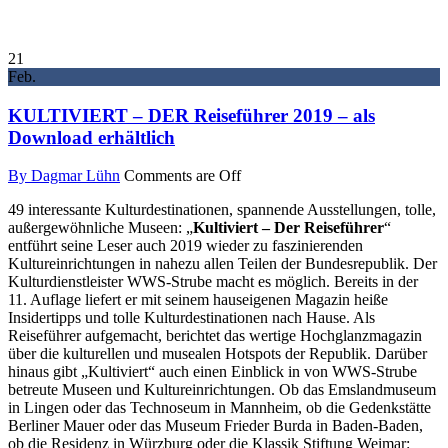
21
Feb.
KULTIVIERT – DER Reiseführer 2019 – als
Download erhältlich
By Dagmar Lühn
Comments are Off
49 interessante Kulturdestinationen, spannende Ausstellungen, tolle,
außergewöhnliche Museen: „
Kultiviert – Der Reiseführer
“
entführt seine Leser auch 2019 wieder zu faszinierenden
Kultureinrichtungen in nahezu allen Teilen der Bundesrepublik. Der
Kulturdienstleister WWS-Strube macht es möglich. Bereits in der
11. Auflage liefert er mit seinem hauseigenen Magazin heiße
Insidertipps und tolle Kulturdestinationen nach Hause. Als
Reiseführer aufgemacht, berichtet das wertige Hochglanzmagazin
über die kulturellen und musealen Hotspots der Republik. Darüber
hinaus gibt „Kultiviert“ auch einen Einblick in von WWS-Strube
betreute Museen und Kultureinrichtungen. Ob das Emslandmuseum
in Lingen oder das Technoseum in Mannheim, ob die Gedenkstätte
Berliner Mauer oder das Museum Frieder Burda in Baden-Baden,
ob die Residenz in Würzburg oder die Klassik Stiftung Weimar: