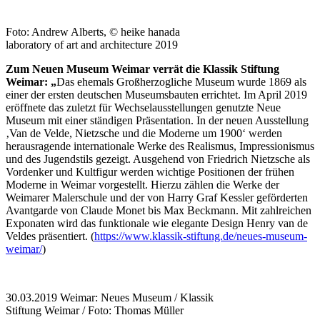
Foto: Andrew Alberts, © heike hanada
laboratory of art and architecture 2019
Zum Neuen Museum Weimar verrät die Klassik Stiftung
Weimar: „
Das ehemals Großherzogliche Museum wurde 1869 als
einer der ersten deutschen Museumsbauten errichtet. Im April 2019
eröffnete das zuletzt für Wechselausstellungen genutzte Neue
Museum mit einer ständigen Präsentation. In der neuen Ausstellung
‚Van de Velde, Nietzsche und die Moderne um 1900‘ werden
herausragende internationale Werke des Realismus, Impressionismus
und des Jugendstils gezeigt. Ausgehend von Friedrich Nietzsche als
Vordenker und Kultfigur werden wichtige Positionen der frühen
Moderne in Weimar vorgestellt. Hierzu zählen die Werke der
Weimarer Malerschule und der von Harry Graf Kessler geförderten
Avantgarde von Claude Monet bis Max Beckmann. Mit zahlreichen
Exponaten wird das funktionale wie elegante Design Henry van de
Veldes präsentiert. (
https://www.klassik-stiftung.de/neues-museum-
weimar/
)
30.03.2019 Weimar: Neues Museum / Klassik
Stiftung Weimar / Foto: Thomas Müller