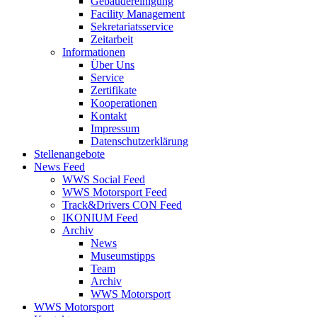
Gebäudereinigung
Facility Management
Sekretariatsservice
Zeitarbeit
Informationen
Über Uns
Service
Zertifikate
Kooperationen
Kontakt
Impressum
Datenschutzerklärung
Stellenangebote
News Feed
WWS Social Feed
WWS Motorsport Feed
Track&Drivers CON Feed
IKONIUM Feed
Archiv
News
Museumstipps
Team
Archiv
WWS Motorsport
WWS Motorsport