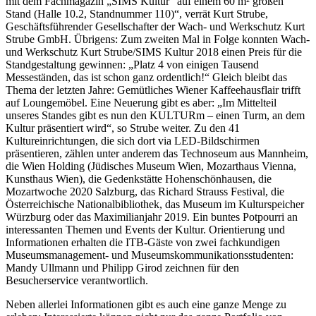
mit dem Fachmagazin „SIMS Kultur“ auf einem 60 m² großen
Stand (Halle 10.2, Standnummer 110)“, verrät Kurt Strube,
Geschäftsführender Gesellschafter der Wach- und Werkschutz Kurt
Strube GmbH. Übrigens: Zum zweiten Mal in Folge konnten Wach-
und Werkschutz Kurt Strube/SIMS Kultur 2018 einen Preis für die
Standgestaltung gewinnen: „Platz 4 von einigen Tausend
Messeständen, das ist schon ganz ordentlich!“ Gleich bleibt das
Thema der letzten Jahre: Gemütliches Wiener Kaffeehausflair trifft
auf Loungemöbel. Eine Neuerung gibt es aber: „Im Mittelteil
unseres Standes gibt es nun den KULTURm – einen Turm, an dem
Kultur präsentiert wird“, so Strube weiter. Zu den 41
Kultureinrichtungen, die sich dort via LED-Bildschirmen
präsentieren, zählen unter anderem das Technoseum aus Mannheim,
die Wien Holding (Jüdisches Museum Wien, Mozarthaus Vienna,
Kunsthaus Wien), die Gedenkstätte Hohenschönhausen, die
Mozartwoche 2020 Salzburg, das Richard Strauss Festival, die
Österreichische Nationalbibliothek, das Museum im Kulturspeicher
Würzburg oder das Maximilianjahr 2019. Ein buntes Potpourri an
interessanten Themen und Events der Kultur. Orientierung und
Informationen erhalten die ITB-Gäste von zwei fachkundigen
Museumsmanagement- und Museumskommunikationsstudenten:
Mandy Ullmann und Philipp Girod zeichnen für den
Besucherservice verantwortlich.
Neben allerlei Informationen gibt es auch eine ganze Menge zu