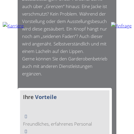
auch über „Grenzen“ hinaus: Eine Jacke ist
verschmutzt? Kein Problem. Während der
Vorstellung oder dem Ausstellungsbesuch
wird diese gesäubert. Ein Knopf hängt nur
noch am „seidenen Faden“? Auch dieser
wird angenäht. Selbstverständlich und mit
einem Lächeln auf den Lippen.
Gerne können Sie den Garderobenbetrieb
auch mit anderen Dienstleistungen
ergänzen.
Ihre
Vorteile
Freundliches, erfahrenes Personal