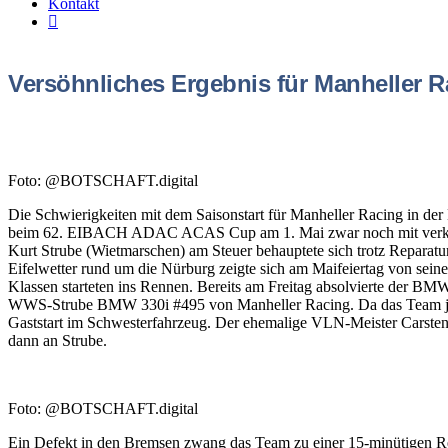
Kontakt
Versöhnliches Ergebnis für Manheller 
Foto: @BOTSCHAFT.digital
Die Schwierigkeiten mit dem Saisonstart für Manheller Racing in der 
beim 62. EIBACH ADAC ACAS Cup am 1. Mai zwar noch mit verklei
Kurt Strube (Wietmarschen) am Steuer behauptete sich trotz Repara
Eifelwetter rund um die Nürburg zeigte sich am Maifeiertag von seine
Klassen starteten ins Rennen. Bereits am Freitag absolvierte der BMW
WWS-Strube BMW 330i #495 von Manheller Racing. Da das Team jedo
Gaststart im Schwesterfahrzeug. Der ehemalige VLN-Meister Carsten 
dann an Strube.
Foto: @BOTSCHAFT.digital
Ein Defekt in den Bremsen zwang das Team zu einer 15-minütigen
Re