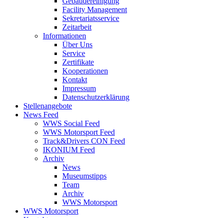
Gebäudereinigung
Facility Management
Sekretariatsservice
Zeitarbeit
Informationen
Über Uns
Service
Zertifikate
Kooperationen
Kontakt
Impressum
Datenschutzerklärung
Stellenangebote
News Feed
WWS Social Feed
WWS Motorsport Feed
Track&Drivers CON Feed
IKONIUM Feed
Archiv
News
Museumstipps
Team
Archiv
WWS Motorsport
WWS Motorsport