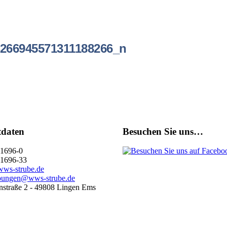
266945571311188266_n
tdaten
Besuchen Sie uns…
1696-0
1696-33
ws-strube.de
bungen@wws-strube.de
straße 2 - 49808 Lingen Ems