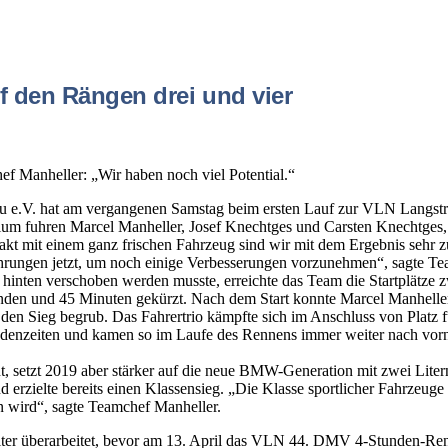
f den Rängen drei und vier
ef Manheller: „Wir haben noch viel Potential.“
.V. hat am vergangenen Samstag beim ersten Lauf zur VLN Langstrec
Podium fuhren Marcel Manheller, Josef Knechtges und Carsten Knechtge
mit einem ganz frischen Fahrzeug sind wir mit dem Ergebnis sehr zu
fahrungen jetzt, um noch einige Verbesserungen vorzunehmen“, sagte 
inten verschoben werden musste, erreichte das Team die Startplätze z
unden und 45 Minuten gekürzt. Nach dem Start konnte Marcel Manheller
den Sieg begrub. Das Fahrertrio kämpfte sich im Anschluss von Platz 
denzeiten und kamen so im Laufe des Rennens immer weiter nach vorne
nt, setzt 2019 aber stärker auf die neue BMW-Generation mit zwei Lit
erzielte bereits einen Klassensieg. „Die Klasse sportlicher Fahrzeuge 
n wird“, sagte Teamchef Manheller.
er überarbeitet, bevor am 13. April das VLN 44. DMV 4-Stunden-Renn