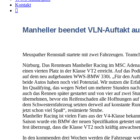
Kontakt
Manheller beendet VLN-Auftakt au
Meuspather Rennstall startete mit zwei Fahrzeugen. Teamch
Nürburg. Das Rennteam Manheller Racing im MSC Adenau e
einen vierten Platz in der Klasse VT2 erreicht. Auf das 
auf dem neu aufgebauten WWS-BMW 330i. „Für den Auftakt 
beide Autos haben noch viel Potenzial. Wir nutzen die Er
Im Qualifying, das wegen Nebel um mehrere Stunden nach h
auch das Rennen später gestartet und von vier auf zwei St
übernehmen, bevor ein Reifenschaden alle Hoffnungen auf 
dem Schwesternfahrzeug setzten derweil auf konstante Run
jetzt schon viel Spaß“, resümierte Strube.
Manheller Racing ist vielen Fans aus der V4-Klasse bekan
Saison wurde ein BMW der neuen Spezifikation getestet und 
fest überzeugt, dass die Klasse VT2 noch kräftig anwachse
In den kommenden drei Wochen werden die Fahrzeuge weit