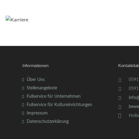
Informationen
Kontaktda
Über Uns
0591
Stellenangebote
0591
Fullservice für Unternehmen
info
Fullservice für Kultureinrichtungen
bewe
Impressum
Holb
Datenschutzerklärung