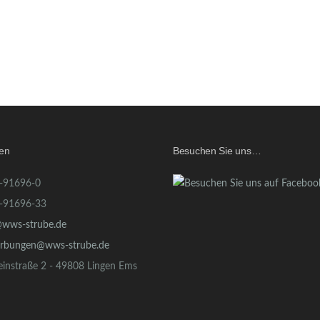
ten
Besuchen Sie uns…
-91696-0
-91696-33
@wws-strube.de
rbungen@wws-strube.de
einstraße 2 - 49808 Lingen Ems