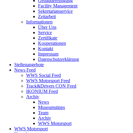
Gebäudereinigung
Facility Management
Sekretariatsservice
Zeitarbeit
Informationen
Über Uns
Service
Zertifikate
Kooperationen
Kontakt
Impressum
Datenschutzerklärung
Stellenangebote
News Feed
WWS Social Feed
WWS Motorsport Feed
Track&Drivers CON Feed
IKONIUM Feed
Archiv
News
Museumstipps
Team
Archiv
WWS Motorsport
WWS Motorsport