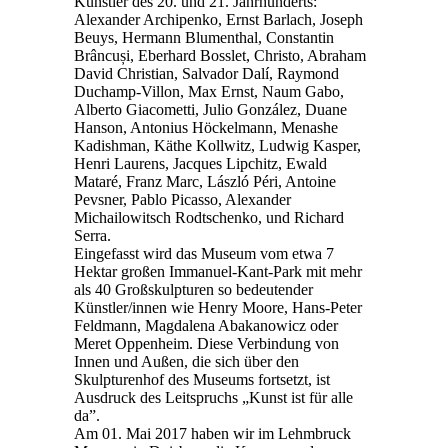
Künstler des 20. und 21. Jahrhunderts:
Alexander Archipenko, Ernst Barlach, Joseph
Beuys, Hermann Blumenthal, Constantin
Brâncuși, Eberhard Bosslet, Christo, Abraham
David Christian, Salvador Dalí, Raymond
Duchamp-Villon, Max Ernst, Naum Gabo,
Alberto Giacometti, Julio González, Duane
Hanson, Antonius Höckelmann, Menashe
Kadishman, Käthe Kollwitz, Ludwig Kasper,
Henri Laurens, Jacques Lipchitz, Ewald
Mataré, Franz Marc, László Péri, Antoine
Pevsner, Pablo Picasso, Alexander
Michailowitsch Rodtschenko, und Richard
Serra.
Eingefasst wird das Museum vom etwa 7
Hektar großen Immanuel-Kant-Park mit mehr
als 40 Großskulpturen so bedeutender
Künstler/innen wie Henry Moore, Hans-Peter
Feldmann, Magdalena Abakanowicz oder
Meret Oppenheim. Diese Verbindung von
Innen und Außen, die sich über den
Skulpturenhof des Museums fortsetzt, ist
Ausdruck des Leitspruchs „Kunst ist für alle
da”.
Am 01. Mai 2017 haben wir im Lehmbruck