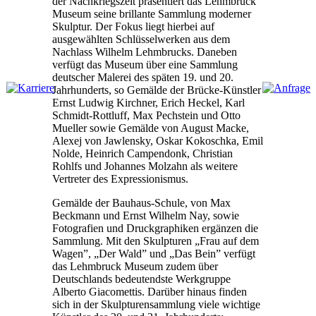
der Nachkriegszeit präsentiert das Lehmbruck
Museum seine brillante Sammlung moderner
Skulptur. Der Fokus liegt hierbei auf
ausgewählten Schlüsselwerken aus dem
Nachlass Wilhelm Lehmbrucks. Daneben
verfügt das Museum über eine Sammlung
deutscher Malerei des späten 19. und 20.
Jahrhunderts, so Gemälde der Brücke-Künstler
Ernst Ludwig Kirchner, Erich Heckel, Karl
Schmidt-Rottluff, Max Pechstein und Otto
Mueller sowie Gemälde von August Macke,
Alexej von Jawlensky, Oskar Kokoschka, Emil
Nolde, Heinrich Campendonk, Christian
Rohlfs und Johannes Molzahn als weitere
Vertreter des Expressionismus.
Gemälde der Bauhaus-Schule, von Max
Beckmann und Ernst Wilhelm Nay, sowie
Fotografien und Druckgraphiken ergänzen die
Sammlung. Mit den Skulpturen „Frau auf dem
Wagen”, „Der Wald” und „Das Bein” verfügt
das Lehmbruck Museum zudem über
Deutschlands bedeutendste Werkgruppe
Alberto Giacomettis. Darüber hinaus finden
sich in der Skulpturensammlung viele wichtige