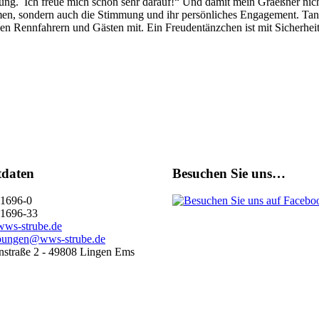
tung. Ich freue mich schon sehr darauf!“ Und damit mein Graeßner nich
amen, sondern auch die Stimmung und ihr persönliches Engagement. Ta
 den Rennfahrern und Gästen mit. Ein Freudentänzchen ist mit Sicherheit
tdaten
Besuchen Sie uns…
1696-0
1696-33
ws-strube.de
bungen@wws-strube.de
straße 2 - 49808 Lingen Ems