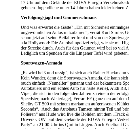
17 Uhr auf dem Gelände der EUVA Euregio Verkehrsakade
gebeten. Jugendliche unter 14 Jahren haben leider keinen Zut
Verfolgungsjagd und Gaumenschmaus
Und was erwartet die Gäste? „Ein mit Sicherheit einmaliges
ungewöhnlichen Autos mitzufahren“, verrät Kurt Strube, 
schon jetzt auf seine Beifahrer freut und von der Sportwage
a la Hollywood: Die Autobahnpolizei zeigt, wie sie mit H
der Strecke durch. Auch für den Gaumen wird bei so viel A
Lediglich um Spenden für die Lingener Tafel wird gebeten,
Sportwagen-Armada
„Es wird heiß und rassig“, ist sich auch Rainer Hackmann 
Kein Wunder, denn die Sportwagen-Armada, die kann sich w
(auch einfach „Neunelfer“ genannt und der bekannteste Sp
Autobauers und ein echtes Auto für harte Kerle), Audi 
Viper, die sich in den folgenden Jahren zu einem der erfol
Speedster; nach Wetterlage), Ferrari FF (ganz neu auf dem 
Shelby GT 500 mit seinem markanten aufgerissenen Kühler
Seconds“. Auch das Autohaus Tamsen nimmt Teil und bring
Folieren“ aus Hude wird live die Boliden mit dem „Track
Drivers CON“ auf dem Gelände der EUVA Euregio Verkehrsa
Party“ ab 21.00 Uhr ins Qurt in Lingen. Auch Edeltraut Gra