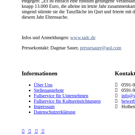
entgegen: „Es ist einfach eine rundum gelungene Veranstal
knapp 13.000 Euro, die alleine im letzte Jahr zusammenk
singend stürmte sie die Tanzfläche im Qurt und feierte mit
diesem Jahr Ehrensache.
Infos und Anmeldungen:
www.tadc.de
Pressekontakt: Dagmar Sauer,
pressesauer@aol.com
Informationen
Kontak
Über Uns
0591-9
Stellenangebote
0591-9
Fullservice für Unternehmen
info@w
Fullservice für Kultureinrichtungen
bewer
Impressum
Holbein
Datenschutzerklärung