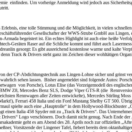
mie einfinden. Um vorherige Anmeldung wird jedoch aus Sicherheits
ritt.
 Erlebnis, eine tolle Stimmung und die Möglichkeit, in vielen schnelle
Geschäftsführender Gesellschafter der WWS-Strube GmbH aus Lingen, d
n-Armada begeistert ist. Ein echtes Highlight ist auch eine heiße Verfo
ightech-Geräten Raser auf die Schliche kommt und führt auch Lasermes
dreanlin gesorgt: Es gibt ausreichend kostenlose warme und kalte Verp
 denn Track & Drivers steht ganz im Zeichen dieser wohltätigen Organi
von der CP-Abdichtungstechnik aus Lingen-Lohne sicher und grinst ver
ahrlich sehen lassen. Bisher angemeldet sind folgende Autos: Porsc
ortwagen von Porsche), Lotus Elise (das Vorzeigemodell des englische
R8, BMW Z8, Mercedes Benz SLS, Dodge Viper GTS-R (die Rennversio
greichsten Rennwagen aller Zeiten entwickelte), Mercedes Stirling Moss 
Markt!), Ferrari 458 Italia und ein Ford Mustang Shelby GT 500. Übrig
maul spielte auch eine „Hauptrolle“ in dem Hollywood-Blockbuster „
t einen Italia 458 Spyder mit zu „Track & Drivers“. Das Unternehme
 & Drivers“ Logo verschönern. Doch damit nicht genug. Nach Ende der
kademie geht es am Abend des 28. Aprils noch zur offiziellen „Afte
eßner, Vorsitzende der Lingener Tafel, fiebert bereits dem oktanhaltig