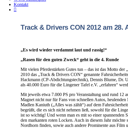
Kontakt
Track & Drivers CON 2012 am 28. A
„Es wird wieder verdammt laut und rassig!“
„Rasen für den guten Zweck“ geht in die 4. Runde
Mit vielen Pferdestärken Gutes tun – das ist das Motto der
2010 das „Track & Drivers CON“ genannte Fahrsicherheits
Hackmann (CP-Abdichtungstechnik), Dennis Blume, Dr. Ul
als 40.000 Euro für die Lingener Tafel e.V. „erfahren“ wer
Mit jeweils etwa 7.000 PS pro Veranstaltung und rund 12
Magnet nicht nur für Fans von schnellen Autos, heulenden
Madlen Kaniuth („Alles was zählt“) auf dem Fahrsicher
begrüßt, die es sich nicht nehmen ließ, sowohl für die Ling
ist so wichtig! Und wenn man es mit so einer spannenden S
den markanten roten Locken. Auch in diesem Jahr möchte
Nordhorn finden, sowie auch andere Prominente aus Film un