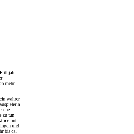
 Frühjahr
er
hon mehr
ein wahrer
auspielerin
esepe
s zu tun,
trice mit
Lingen und
r bis ca.