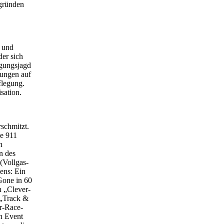
gründen
n und
er sich
lgungsjagd
sungen auf
flegung.
sation.
schmitzt.
he 911
n
n des
(Vollgas-
ens: Ein
Gone in 60
n „Clever-
 „Track &
r-Race-
en Event