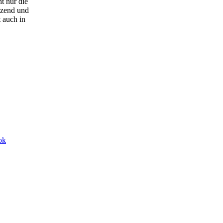
t nur die
nzend und
 auch in