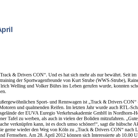
pril
 „Track & Drivers CON“. Und es hat sich mehr als nur bewährt. Seit im
training der Sportwagenfreunde von Kurt Strube (WWS-Strube), Rain
rich Welling und Volker Bührs ins Leben gerufen wurde, konnten sc
den.
 außergewöhnlichen Sport- und Rennwagen ist „Track & Drivers CON“ 
 Motoren und qualmenden Reifen. Im letzten Jahr wurde auch RTL-Sch
heitsgelände der EUVA Euregio Verkehrsakademie GmbH in Nordhorn-H
ener Tafel zu werben, als auch in vielen der Boliden mitzufahren. „Gute
ache verknüpfen kann, ist es doch umso schöner!“, sagt die hübsche Ak
 sie gerne wieder den Weg von Köln zu „Track & Drivers CON“ nach 
d Fernsehen. Am 28. April 2012 können sich Interessierte ab 10.00 Uh