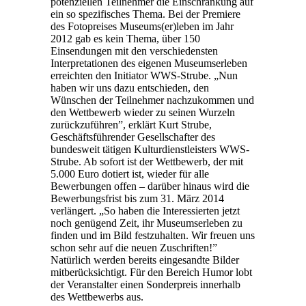
potenziellen Teilnehmer die Einschränkung auf
ein so spezifisches Thema. Bei der Premiere
des Fotopreises Museums(er)leben im Jahr
2012 gab es kein Thema, über 150
Einsendungen mit den verschiedensten
Interpretationen des eigenen Museumserleben
erreichten den Initiator WWS-Strube. „Nun
haben wir uns dazu entschieden, den
Wünschen der Teilnehmer nachzukommen und
den Wettbewerb wieder zu seinen Wurzeln
zurückzuführen”, erklärt Kurt Strube,
Geschäftsführender Gesellschafter des
bundesweit tätigen Kulturdienstleisters WWS-
Strube. Ab sofort ist der Wettbewerb, der mit
5.000 Euro dotiert ist, wieder für alle
Bewerbungen offen – darüber hinaus wird die
Bewerbungsfrist bis zum 31. März 2014
verlängert. „So haben die Interessierten jetzt
noch genügend Zeit, ihr Museumserleben zu
finden und im Bild festzuhalten. Wir freuen uns
schon sehr auf die neuen Zuschriften!”
Natürlich werden bereits eingesandte Bilder
mitberücksichtigt. Für den Bereich Humor lobt
der Veranstalter einen Sonderpreis innerhalb
des Wettbewerbs aus.