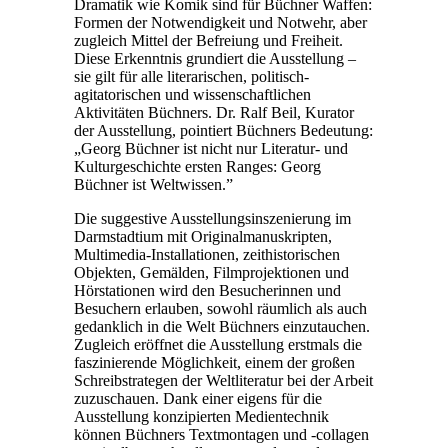
Dramatik wie Komik sind für Büchner Waffen:
Formen der Notwendigkeit und Notwehr, aber
zugleich Mittel der Befreiung und Freiheit.
Diese Erkenntnis grundiert die Ausstellung –
sie gilt für alle literarischen, politisch-
agitatorischen und wissenschaftlichen
Aktivitäten Büchners. Dr. Ralf Beil, Kurator
der Ausstellung, pointiert Büchners Bedeutung:
„Georg Büchner ist nicht nur Literatur- und
Kulturgeschichte ersten Ranges: Georg
Büchner ist Weltwissen.”
Die suggestive Ausstellungsinszenierung im
Darmstadtium mit Originalmanuskripten,
Multimedia-Installationen, zeithistorischen
Objekten, Gemälden, Filmprojektionen und
Hörstationen wird den Besucherinnen und
Besuchern erlauben, sowohl räumlich als auch
gedanklich in die Welt Büchners einzutauchen.
Zugleich eröffnet die Ausstellung erstmals die
faszinierende Möglichkeit, einem der großen
Schreibstrategen der Weltliteratur bei der Arbeit
zuzuschauen. Dank einer eigens für die
Ausstellung konzipierten Medientechnik
können Büchners Textmontagen und -collagen