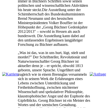
immer in Büchners Schriften sowie seinen
politischen und wissenschaftlichen Aktivitäten
bis heute steckt.Die Ausstellung unter der
Schirmherrschaft des Bundeskulturministers
Bernd Neumann und des hessischen
Ministerpräsidenten Volker Bouffier ist der
Höhepunkt der „Georg Büchner Gedenkjahre
2012/2013″ – sowohl in Hessen als auch
bundesweit. Die Ausstellung kann dabei auf
den umfassenden Ergebnissen langjähriger
Forschung zu Büchner aufbauen.
„Was ist das, was in uns hurt, lügt, stielt und
mordet?” Der Schriftsteller, Revolutionär und
Naturwissenschaftler Georg Büchner ist
aktueller denn je – er spricht, obwohl 1813
geboren, unsere Sprache. Ungefiltert und
zugleich wie in einem Brennglas versammeln
sich in seinem Werk die Erfahrungen eines
Lebens zwischen Unterdrückung und
Freiheitshoffnung, zwischen nüchterner
Wissenschaft und spekulativer Philosophie,
klaustrophobischer Angst und der Euphorie des
Gipfelblicks. Georg Büchner ist ein Meister des
Wortes und der szenischen Gestaltung.