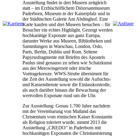
Ausstellung findet in drei Museen zeitgleich
statt – im Erzbischöflichem Diözesanmuseum
Paderborn, Museum in der Kaiserpfalz und in
der Städtischen Galerie Am Abdinghof. Eine
Karte kaufen und drei Museen besuchen – für
Besucher ein echtes Highlight. Gezeigt werden
hochkarätige Exponate aus ganz Europa,
darunter Werke aus Museen, Bibliotheken und
Sammlungen in Warschau, London, Oslo,
Paris, Berlin, Dublin und Rom. Seltene
Papyrusfragmente mit Briefen des Apostels
Paulus sind genauso zu sehen wie Schatzkunst
aus der Merowingerzeit oder irische
Vortragekreuze. WWS-Strube übernimmt für
die Zeit der Ausstellung sowohl die Aufsichts-
und Kassendienste sowie die Einlasskontrolle,
als auch darüber hinaus die Bewachung der
wertvollen Exponate rund um die Uhr.
Zur Ausstellung: Genau 1.700 Jahre nachdem
mit der Vereinbarung von Mailand das
Christentum vom römischen Kaiser Konstantin
als Religion toleriert wurde, nimmt 2013 die
Ausstellung „CREDO” in Paderborn mit
hochkarätigen Exponaten die Christianisierung